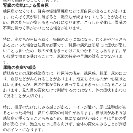
腎臓の病気による蛋白尿
糖尿病がなくても、腎炎や慢性腎臓病などで蛋白尿が出ることがありま
す。たんぱく質が尿に混ざると、泡立ちが続きやすくなることがあるた
め、尿の見た目が変わるきっかけになります。こうした変化は、腎臓の
不調に気づく手がかりになる場合があります。
特に、泡立ちが何日も続く、毎回のように気になる、むくみやだるさも
あるといった場合は注意が必要です。腎臓の病気は初期には症状が乏し
いことも多いため、尿の変化をきっかけに見つかることもあります。早
い段階で検査を受けることで、原因の特定や早期の対応につながりま
す。
尿路の炎症や感染
膀胱炎などの尿路感染症では、排尿時の痛み、残尿感、頻尿、尿のにご
り、血尿などがみられることがあります。泡立ちそのものが中心症状と
はいえませんが、尿の性状が普段と違って見えるきっかけになることは
あります。見た目の変化だけで判断するのではなく、体の症状もあわせ
て見ることが大切です。
特に、排尿のたびにしみる感じがある、トイレが近い、尿に違和感があ
るといった場合は、炎症や感染の可能性があります。糖尿病がある方は
感染症が重くなることもあるため、気になる症状が続くときは早めの受
診が安心です。泡立ちだけに目を向けず、全体の変化をみることが判断
のポイントになります。