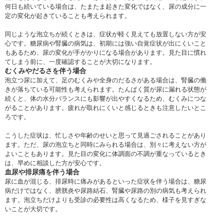
何日も続いている場合は、たまたま起きた変化ではなく、尿の成分に一
定の変化が起きていることも考えられます。
同じような泡立ちが続くときは、症状が軽く見えても放置しない方が安
心です。糖尿病や腎臓の病気は、初期には強い自覚症状が出にくいこと
もあるため、尿の変化が手がかりになる場合があります。見た目に慣れ
てしまう前に、一度確認することが大切になります。
むくみやだるさを伴う場合
泡立つ尿に加えて、足のむくみや全身のだるさがある場合は、腎臓の働
きが落ちている可能性も考えられます。たんぱく質が尿に漏れる状態が
続くと、体の水分バランスにも影響が出やすくなるため、むくみにつな
がることがあります。疲れが取れにくいと感じるときも注意したいとこ
ろです。
こうした症状は、忙しさや年齢のせいと思って見過ごされることがあり
ます。ただ、尿の泡立ちと同時にみられる場合は、別々に考えない方が
よいこともあります。見た目の変化に体調面の不調が重なっているとき
は、早めに相談した方が安心です。
血尿や排尿痛を伴う場合
尿に血が混じる、排尿時に痛みがあるといった症状を伴う場合は、糖尿
病だけではなく、膀胱炎や尿路結石、腎臓や尿路の別の病気も考えられ
ます。泡立ちだけよりも受診の必要性は高くなるため、様子を見すぎな
いことが大切です。