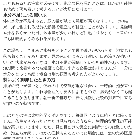
こともあるため注意が必要です。泡立つ尿を見たときは、ほかの可能性
も含めて落ち着いて考えることが大切になります。
水分不足による濃い尿
体の水分が不足すると、尿の量が減って濃度が高くなります。その結
果、尿に含まれる成分の影響で泡立ちが目立つことがあります。発熱時
や汗を多くかいた日、飲水量が少ない日などに起こりやすく、日常の中
でも比較的よくみられる変化です。
この場合は、こまめに水分をとることで尿の濃さがやわらぎ、泡立ちも
落ち着くことがあります。尿の色がいつもより濃い、口の渇きが強いと
いった状態があるときは、水分不足が関係している可能性があります。
短期間で改善するなら過度に心配しすぎる必要はありませんが、十分に
水分をとっても続く場合は別の原因も考えた方がよいでしょう。
勢いよく排尿したときの泡
排尿の勢いが強いと、便器の中で空気が混ざり合い、一時的に泡が立つ
ことがあります。これは物理的な要因によるもので、病気がなくても起
こることがあります。朝一番の排尿や、長く我慢した後の排尿で目立ち
やすいのが特徴です。
このときの泡は比較的早く消えやすく、毎回同じように続くとは限りま
せん。条件がそろったときだけ見られるようなら、生理的な変化の可能
性が高いといえます。ただ、見た目だけで完全に判断するのは難しいた
め、泡立ちが続く、ほかの症状もあるといった場合には、念のため医療
機関で相談することが大切です。