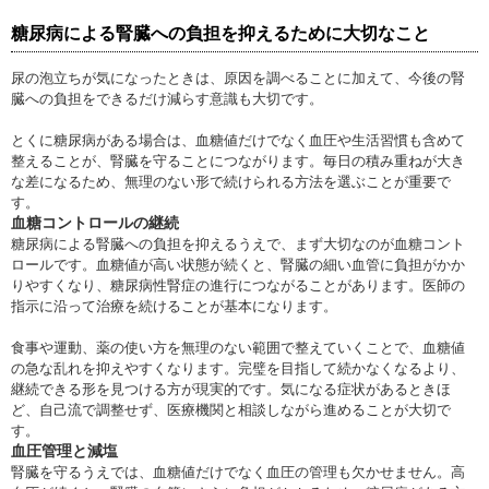
糖尿病による腎臓への負担を抑えるために大切なこと
尿の泡立ちが気になったときは、原因を調べることに加えて、今後の腎
臓への負担をできるだけ減らす意識も大切です。
とくに糖尿病がある場合は、血糖値だけでなく血圧や生活習慣も含めて
整えることが、腎臓を守ることにつながります。毎日の積み重ねが大き
な差になるため、無理のない形で続けられる方法を選ぶことが重要で
す。
血糖コントロールの継続
糖尿病による腎臓への負担を抑えるうえで、まず大切なのが血糖コント
ロールです。血糖値が高い状態が続くと、腎臓の細い血管に負担がかか
りやすくなり、糖尿病性腎症の進行につながることがあります。医師の
指示に沿って治療を続けることが基本になります。
食事や運動、薬の使い方を無理のない範囲で整えていくことで、血糖値
の急な乱れを抑えやすくなります。完璧を目指して続かなくなるより、
継続できる形を見つける方が現実的です。気になる症状があるときほ
ど、自己流で調整せず、医療機関と相談しながら進めることが大切で
す。
血圧管理と減塩
腎臓を守るうえでは、血糖値だけでなく血圧の管理も欠かせません。高