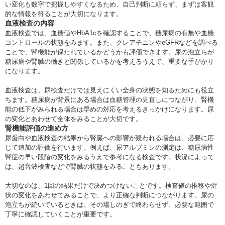
い変化も数字で把握しやすくなるため、自己判断に頼らず、まずは客観
的な情報を得ることが大切になります。
血液検査の内容
血液検査では、血糖値やHbA1cを確認することで、糖尿病の有無や血糖
コントロールの状態をみます。また、クレアチニンやeGFRなどを調べる
ことで、腎機能が保たれているかどうかも評価できます。尿の泡立ちが
糖尿病や腎臓の働きと関係しているかを考えるうえで、重要な手がかり
になります。
血液検査は、尿検査だけでは見えにくい全身の状態を知るためにも役立
ちます。糖尿病が背景にある場合は血糖管理の見直しにつながり、腎機
能の低下がみられる場合は早めの対応を考えるきっかけになります。尿
の変化とあわせて全体をみることが大切です。
腎機能評価の進め方
尿蛋白や血液検査の結果から腎臓への影響が疑われる場合は、必要に応
じて追加の評価を行います。例えば、尿アルブミンの測定は、糖尿病性
腎症の早い段階の変化をみるうえで参考になる検査です。状況によって
は、超音波検査などで腎臓の状態をみることもあります。
大切なのは、1回の結果だけで決めつけないことです。検査値の推移や症
状の変化をあわせてみることで、より正確な判断につながります。尿の
泡立ちが続いているときは、その場しのぎで終わらせず、必要な範囲で
丁寧に確認していくことが重要です。