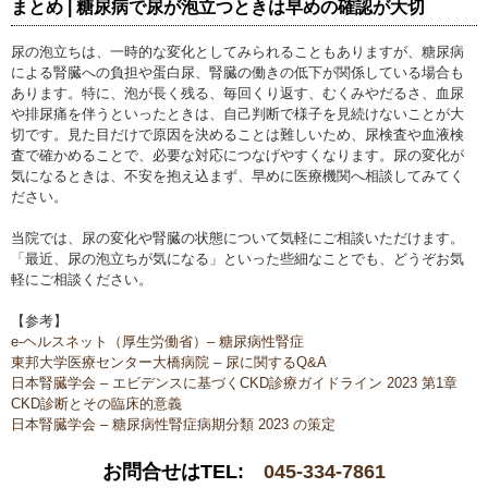
まとめ | 糖尿病で尿が泡立つときは早めの確認が大切
尿の泡立ちは、一時的な変化としてみられることもありますが、糖尿病
による腎臓への負担や蛋白尿、腎臓の働きの低下が関係している場合も
あります。特に、泡が長く残る、毎回くり返す、むくみやだるさ、血尿
や排尿痛を伴うといったときは、自己判断で様子を見続けないことが大
切です。見た目だけで原因を決めることは難しいため、尿検査や血液検
査で確かめることで、必要な対応につなげやすくなります。尿の変化が
気になるときは、不安を抱え込まず、早めに医療機関へ相談してみてく
ださい。
当院では、尿の変化や腎臓の状態について気軽にご相談いただけます。
「最近、尿の泡立ちが気になる」といった些細なことでも、どうぞお気
軽にご相談ください。
【参考】
e-ヘルスネット（厚生労働省）– 糖尿病性腎症
東邦大学医療センター大橋病院 – 尿に関するQ&A
日本腎臓学会 – エビデンスに基づくCKD診療ガイドライン 2023 第1章
CKD診断とその臨床的意義
日本腎臓学会 – 糖尿病性腎症病期分類 2023 の策定
お問合せはTEL:
045-334-7861