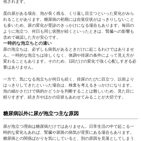
視されます。
蛋白尿がある場合、泡が長く残る、くり返し目立つといった変化がみら
れることがあります。糖尿病の初期には自覚症状がはっきりしないこと
も多いため、尿の変化が受診のきっかけになる場合もあります。毎回の
ように泡立つ、何日も同じ状態が続くといったときは、腎臓への影響も
含めて確認した方が安心です。
一時的な泡立ちとの違い
尿の泡立ちは、必ずしも病気があるときだけに起こるわけではありませ
ん。一時的な泡立ちは珍しくなく、体調や排尿の条件によって見え方が
変わることもあります。そのため、1回だけの変化で強く心配しすぎる必
要はありません。
一方で、気になる泡立ちが何日も続く、排尿のたびに目立つ、以前より
はっきりしてきたといった場合は、検査を考えるきっかけになります。
泡の細かさだけで病的かどうかを判断することは難しいため、見た目に
頼りすぎず、続き方やほかの症状もあわせてみることが大切です。
糖尿病以外に尿が泡立つ主な原因
尿が泡立つ理由は糖尿病だけではありません。日常生活の中で起こる一
時的な変化もあれば、腎臓や尿路の病気が背景にある場合もあります。
糖尿病との関係ばかりを気にしていると、別の原因を見落としてしまう