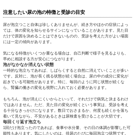
注意したい尿の泡の特徴と受診の目安
尿が泡立つこと自体は珍しくありませんが、続き方やほかの症状によっ
ては、体の変化を知らせるサインになっていることがあります。見た目
だけで原因を決めることはできないものの、受診を考えた方がよい場面
には一定の傾向があります。
気になる特徴がいくつか重なる場合は、自己判断で様子を見るよりも、
早めに相談する方が安心につながります。
泡がなかなか消えない状態
一時的な泡立ちであれば、しばらくすると自然に消えていくことが多い
です。反対に、泡が長く残る状態が続く場合は、尿の中の成分に変化が
起きている可能性があります。特に、毎回のように同じ状態が続くな
ら、腎臓の働きの変化も視野に入れておく必要があります。
もちろん、泡が消えにくいからといって、それだけで病気と決まるわけ
ではありません。ただ、見た目の変化が続くという事実は、受診を考え
る十分なきっかけになります。数日でおさまるか、何度も続くかを落ち
着いて見ながら、不安があるときは尿検査を受けることが大切です。
毎回くり返す泡立ち
1回だけ泡立ったのであれば、食事や水分量、その日の体調が影響した可
能性もあります。気にしたいのは、排尿のたびに毎回泡立つ状態です。