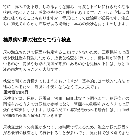
特に、赤みのある尿、しみるような痛み、何度もトイレに行きたくなる
状態があるときは、感染や炎症の可能性もあります。こうした症状は自
然に軽くなることもありますが、背景によっては治療が必要です。泡立
ちに加えて明らかな異常がある場合は、早めの受診をおすすめします。
糖尿病や尿の泡立ちで行う検査
尿の泡立ちだけで原因を特定することはできないため、医療機関では症
状や既往歴を確認しながら、必要な検査を行います。糖尿病が関係して
いるのか、腎臓や尿路の病気が背景にあるのかを見極めるには、尿と血
液の両方をみることが大切です。
検査と聞くと身構えてしまう方もいますが、基本的には一般的な方法で
進められるため、過度に不安にならなくて大丈夫です。
尿検査の内容
尿検査では、尿糖、尿蛋白、潜血、白血球などを調べます。糖尿病との
関係をみるうえでは尿糖が参考になり、腎臓への影響をみるうえでは尿
蛋白が重要になります。尿路の炎症や感染が疑われる場合には、白血球
や細菌の有無も確認していきます。
尿検査は体への負担が少なく、短時間で行えるため、泡立つ尿の原因を
探る最初の検査として行われることが多いです。見た目では区別できな