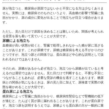
尿が泡立つと、糖尿病が原因ではないかと不安になる方は少なくありま
せん。実際には、糖尿病そのものというより、高血糖の影響で腎臓に負
担がかかり、尿の成分に変化が出ることで泡立ちが目立つ場合がありま
す。
ただし、見た目だけで原因を決めることは難しいため、関係が考えられ
る背景を落ち着いて見ていくことが大切です。
尿糖による泡立ち
血糖値が高い状態が続くと、腎臓で処理しきれなかった糖が尿に混ざる
ことがあります。これが尿糖です。尿糖は糖尿病を考える手がかりのひ
とつですが、泡立つ尿との関係では、蛋白尿ほど中心的な説明として扱
われるわけではありません。
そのため、尿糖があるから必ず泡立つ、泡立つから尿糖が出ていると考
えるのは適切ではありません。見た目だけで判断すると、不要な不安に
つながることもあれば、必要な受診の機会を逃すこともあります。糖尿
病との関係が気になるときは、尿の見た目に加えて、尿検査で実際の状
態を確かめることが大切です。
蛋白尿による泡立ち
糖尿病によって腎臓に負担がかかり、糖尿病性腎症などで腎機能の低下
が進むと、たんぱく質が尿に漏れ出ることがあります。これが蛋白尿で
す。泡立つ尿を説明するうえでは、尿糖よりも蛋白尿の方が一般的に重