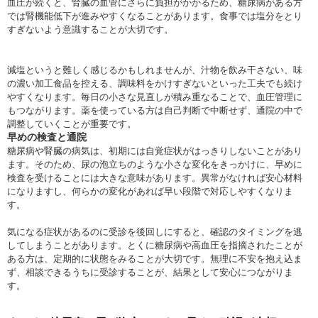
血圧が続くと、腎臓の血管にさらに負担がかかるため、糖尿病がある方
では腎機能低下が進みやすくなることがあります。食事では塩分をとり
すぎないよう意識することが大切です。
減塩というと難しく感じるかもしれませんが、汁物を飲み干さない、味
の濃い加工食品を控える、調味料をかけすぎないといった工夫でも続け
やすくなります。毎日の小さな見直しが積み重なることで、血圧管理に
もつながります。薬を使っている方は自己判断で中断せず、通院の中で
調整していくことが重要です。
早めの検査と通院
糖尿病や腎臓の病気は、初期には自覚症状がはっきりしないことがあり
ます。そのため、尿の泡立ちのような小さな変化をきっかけに、早めに
検査を受けることには大きな意味があります。異常がなければ安心材料
になりますし、何らかの変化があれば早い段階で対応しやすくなりま
す。
気になる症状があるのに受診を後回しにすると、確認のタイミングを逃
してしまうことがあります。とくに糖尿病や高血圧を指摘されたことが
ある方は、定期的に状態をみることが大切です。無理に不安を抱え込ま
ず、相談できるうちに受診することが、結果として安心につながりま
す。